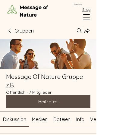
Warenkorb
Message of
Shop
Nature
Gruppen
Message Of Nature Gruppe
z.B.
Öffentlich
·
7 Mitglieder
Beitreten
Diskussion
Medien
Dateien
Info
Veranstaltungen