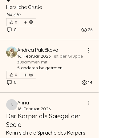
Herzliche Grüße
Nicole
0
0
26
Andrea Palečková
16. Februar 2026
·
ist der Gruppe
zusammen mit
5 anderen beigetreten
.
0
0
14
Anna
Anna
16. Februar 2026
Der Körper als Spiegel der
Info
Seele
Willkommen in der Gruppe! Hier
kannst du dich mit anderen
Kann sich die Sprache des Körpers 
Mitgliedern vernetzen, Updates