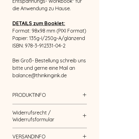
Entspannungs- Workbook" für
die Anwendung zu Hause.
DETAILS zum Booklet:
Format: 98x98 mm (PIXI Format)
Papier: 135g-I/250g-A/glänzend
ISBN: 978-3-912331-04-2
Bei Groß- Bestellung schreib uns
bitte und gerne eine Mail an
balance@thinkingink.de
PRODUKTINFO
Ähnlich wie das Buch " Der Weg..."
Widerrufsrecht /
vermittelt auch dieses eine
Widerrufsformular
Botschaft der Hoffnung für die
kleinsten von uns. Die Leser
Sie können Ihre Vertragserklärung
werden inspiriert, Veränderungen
VERSANDINFO
innerhalb von 14 Tagen ohne