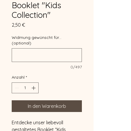
Booklet "Kids
Collection"
Preis
2,50 €
Widmung gewünscht für...
(optional)
0/497
Anzahl
*
In den Warenkorb
Entdecke unser liebevoll
gestaltetes Booklet “Kids