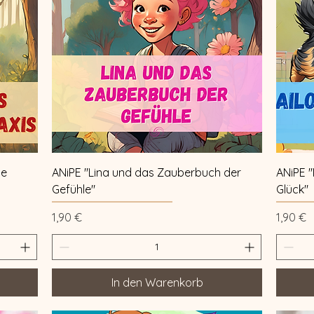
Schnellansicht
he
ANiPE "Lina und das Zauberbuch der
ANiPE 
Gefühle"
Glück"
Preis
Preis
1,90 €
1,90 €
In den Warenkorb