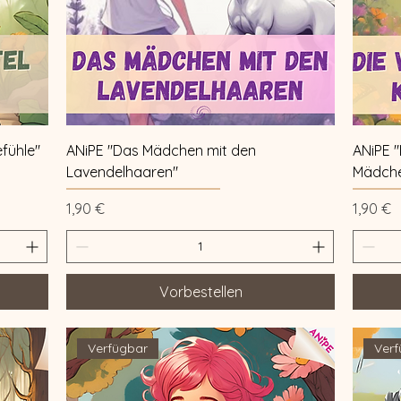
Schnellansicht
efühle"
ANiPE "Das Mädchen mit den
ANiPE "
Lavendelhaaren"
Mädch
Preis
Preis
1,90 €
1,90 €
Vorbestellen
Verfügbar
Verf