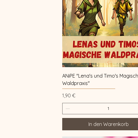
Schnellansicht
ANiPE "Lena's und Timo's Magisc
Waldpraxis"
Preis
1,90 €
In den Warenkorb