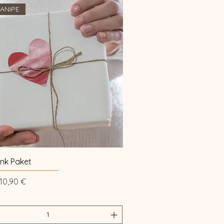
 ANiPE
Schnellansicht
ink Paket
rdpreis
Sale-Preis
10,90 €