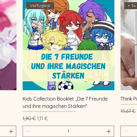
Verfügbar
+ 3x
Schnellansicht
Kids Collection Booklet „Die 7 Freunde
Think P
und ihre magischen Stärken"
Standa
15,67 €
Standardpreis
Sale-Preis
1,90 €
1,11 €