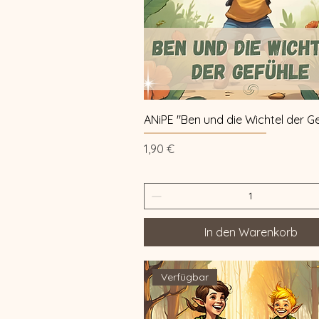
Schnellansicht
ANiPE "Ben und die Wichtel der G
Preis
1,90 €
In den Warenkorb
Verfügbar