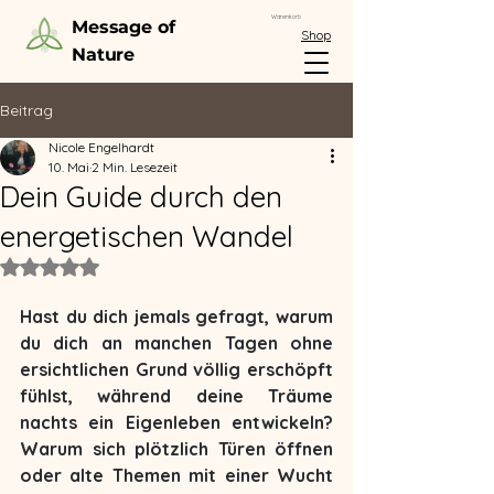
Warenkorb
Message of
Shop
Nature
Beitrag
Nicole Engelhardt
10. Mai
2 Min. Lesezeit
Dein Guide durch den
energetischen Wandel
Mit NaN von 5 Sternen bewertet.
Hast du dich jemals gefragt, warum 
du dich an manchen Tagen ohne 
ersichtlichen Grund völlig erschöpft 
fühlst, während deine Träume 
nachts ein Eigenleben entwickeln? 
Warum sich plötzlich Türen öffnen 
oder alte Themen mit einer Wucht 